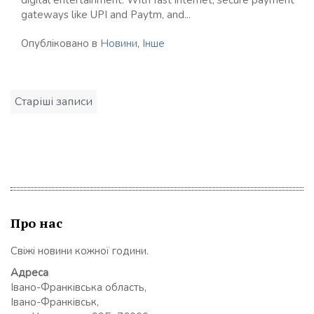
digital entertainment. With fast internet, secure payment
gateways like UPI and Paytm, and...
Опубліковано в
Новини
,
Інше
Навігація
Старіші записи
записів
Про нас
Свіжі новини кожної години.
Адреса
Івано-Франківська область,
Івано-Франківськ,