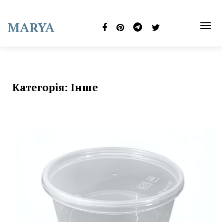
Skip
to
MARYA
content
TOG
NAVI
Категорія:
Інше