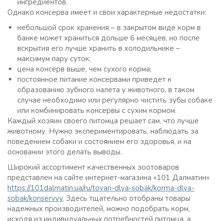
ингредиентов.
Однако консерва имеет и свои характерные недостатки:
небольшой срок хранения – в закрытом виде корм в
банке может храниться дольше 6 месяцев, но после
вскрытия его лучше хранить в холодильнике –
максимум пару суток;
цена консерв выше, чем сухого корма;
постоянное питание консервами приведет к
образованию зубного налета у животного, в таком
случае необходимо или регулярно чистить зубы собаке
или комбинировать консервы с сухим кормом.
Каждый хозяин своего питомца решает сам, что лучше
животному. Нужно экспериментировать, наблюдать за
поведением собаки и состоянием его здоровья, и на
основании этого делать выводы.
Широкий ассортимент качественных зоотоваров
представлен на сайте интернет-магазина «101 Далматин»
https://101dalmatin.ua/ru/tovari-dlya-sobak/korma-dlya-
sobak/konservyy
. Здесь тщательно отобраны товары
надежных производителей, можно подобрать корм,
исходя из индивидуальных потребностей питомца, а