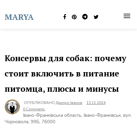
Skip
to
MARYA
content
TOG
NAVI
Консервы для собак: почему
стоит включить в питание
питомца, плюсы и минусы
ОПУБЛІКОВАНО
Дмитро Іванов
13.11.2024
0 Comments
Івано-Франківська область, Івано-Франківськ, вул.
Чорновола, 99Б, 76000