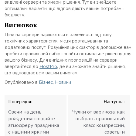
виділені сервери та хмарні рішення. Тут ви знайдете
оптимальні варіанти, що відповідають вашим потребам і
бюджету.
Висновок
Ціни на сервери варіюються в залежності від типу,
технічних характеристик, місця розташування та
додаткових послуг. Розуміння цих факторів допоможе вам
зробити правильний вибір і знайти оптимальне рішення для
вашого бізнесу. Для вигідних пропозицій на сервери
звертайтеся до
HostPro
, де ви зможете знайти рішення,
що відповідає всім вашим вимогам.
Опубліковано в
Бізнес
,
Новини
Навігація
Попередня:
Наступна:
записів
Свечи на день
Чулки от варикоза: как
рождения: создайте
выбрать правильный
атмосферу праздника
класс компрессии,
с нашими яркими
советы и